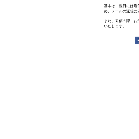
基本は、翌日には返
め、メールの返信に
また、返信の際、お
いたします。
© 2023 by The Upholstery.（著作権表示の例）
Wix.com
で作成したホームペ